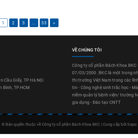
1
2
3
...
33
»
VỀ CHÚNG TÔI
Công ty cổ phần Bách Khoa BKC 
07/03/2000. BKC là một trong n
 Cầu Giấy, TP Hà Nội
thị trường Việt Nam trong các lĩ
n Bình, TP.HCM
tin - Công nghệ sinh trắc học - Mà
mềm quản lý bệnh viện/ trường học
gia dụng - Đào tạo CNTT
© Bản quyền thuộc về
Công ty cổ phần Bách Khoa BKC
|
Cung cấp bởi
Sapo