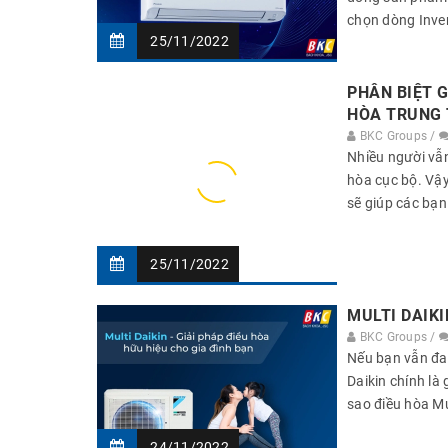
chọn dòng Inver
25/11/2022
PHÂN BIỆT G
HÒA TRUNG
BKC Groups /
Nhiều người vẫn
hòa cục bộ. Vậy
sẽ giúp các bạ
25/11/2022
MULTI DAIKI
BKC Groups /
Nếu bạn vẫn đan
Daikin chính là
sao điều hòa Mu
24/11/2022