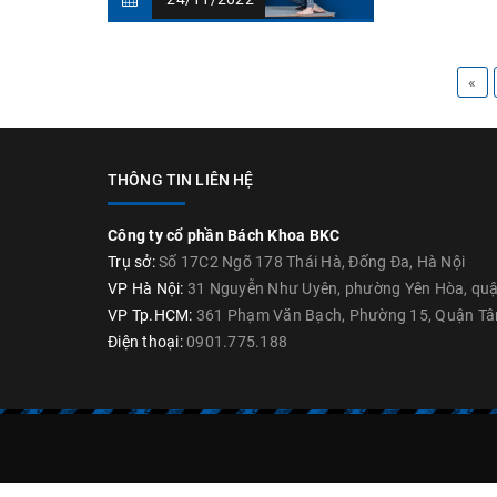
«
THÔNG TIN LIÊN HỆ
Công ty cổ phần Bách Khoa BKC
Trụ sở:
Số 17C2 Ngõ 178 Thái Hà, Đống Đa, Hà Nội
VP Hà Nội:
31 Nguyễn Như Uyên, phường Yên Hòa, quận
VP Tp.HCM:
361 Phạm Văn Bạch, Phường 15, Quận Tâ
Điện thoại:
0901.775.188