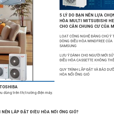
5 LÝ DO BẠN NÊN LỰA CHỌ
HÒA MULTI MITSUBISHI H
CHO CĂN CHUNG CƯ CỦA 
LOẠT CÔNG NGHỆ ĐÁNG CHÚ Ý 
DÒNG ĐIỀU HÒA WINDFREE CỦA
SAMSUNG
LƯU Ý DÀNH CHO NGƯỜI MỚI SỬ
ĐIỀU HÒA CASSETTE KHÔNG TH
QUY TRÌNH LẮP ĐẶT VÀ BẢO DƯ
HÒA NỐI ỐNG GIÓ
 TOSHIBA
iêu dùng trên thị trường điện máy.
 NÊN LẮP ĐẶT ĐIỀU HÒA NỐI ỐNG GIÓ?