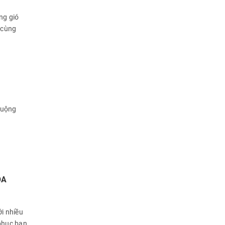
ng gió
 cùng
huộng
ÒA
ới nhiều
 phục bạn