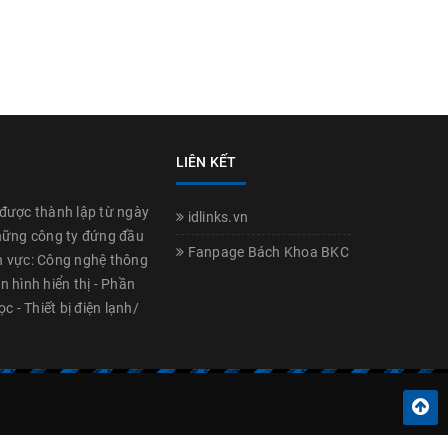
LIÊN KẾT
được thành lập từ ngày
idlinks.vn
hững công ty đứng đầu
Fanpage Bách Khoa BKC
nh vực: Công nghệ thông
n hình hiển thị - Phần
 - Thiết bị điện lạnh/