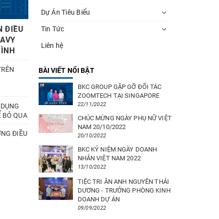
Dự Án Tiêu Biểu
N ĐIỀU
Tin Tức
EAVY
Liên hệ
MÌNH
TRÊN
BÀI VIẾT NỔI BẬT
BKC GROUP GẶP GỠ ĐỐI TÁC
ZOOMTECH TẠI SINGAPORE
22/11/2022
 DỤNG
Ể BỎ QUA
CHÚC MỪNG NGÀY PHỤ NỮ VIỆT
NAM 20/10/2022
ỠNG ĐIỀU
20/10/2022
BKC KỶ NIỆM NGÀY DOANH
NHÂN VIỆT NAM 2022
13/10/2022
TIỆC TRI ÂN ANH NGUYÊN THÁI
DƯƠNG - TRƯỞNG PHÒNG KINH
DOANH DỰ ÁN
09/09/2022