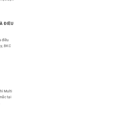
À ĐIỀU
à điều
ày, BKC
hì Multi
mắc tại
.