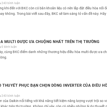
243 bình luận
g khi đến với BKC còn có băn khoăn liệu có nên lắp đặt điều hòa nối ố
hay không. Trong bài viết sau đây, BKC sẽ làm sáng tỏ vấn đề này. Hãy
ÒA MULTI ĐƯỢC ƯA CHUỘNG NHẤT TRÊN THỊ TRƯỜNG
0 bình luận
 này, cùng BKC điểm danh những thương hiệu điều hòa multi được ưa c
rường.
O THUYẾT PHỤC BẠN CHỌN DÒNG INVERTER CỦA ĐIỀU H
243 bình luận
r của Daikin nổi tiếng với khả năng tiết kiệm năng lượng vượt trội so v
hác trên thị trường. Không chỉ vậy, còn có nhiều những lý do thuyết