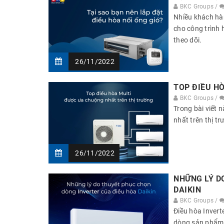
BKC Groups /
Nhiều khách hàn
cho công trình 
theo dõi.
26/11/2022
TOP ĐIỀU H
BKC Groups /
Trong bài viết
nhất trên thị t
26/11/2022
NHỮNG LÝ D
DAIKIN
BKC Groups /
Điều hòa Inverte
dòng sản phẩm k