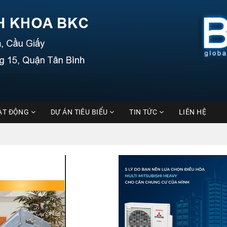
ẠT ĐỘNG
DỰ ÁN TIÊU BIỂU
TIN TỨC
LIÊN HỆ