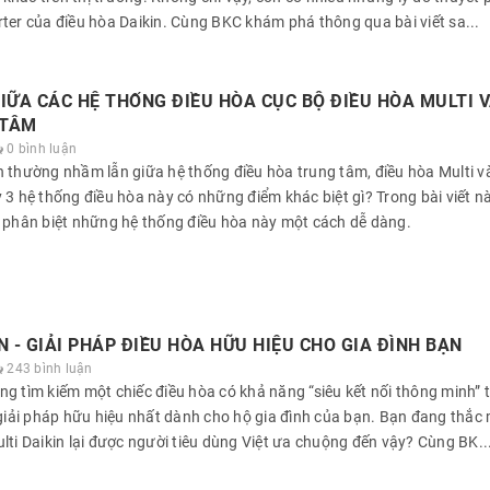
ter của điều hòa Daikin. Cùng BKC khám phá thông qua bài viết sa...
IỮA CÁC HỆ THỐNG ĐIỀU HÒA CỤC BỘ ĐIỀU HÒA MULTI V
 TÂM
0 bình luận
 thường nhầm lẫn giữa hệ thống điều hòa trung tâm, điều hòa Multi v
 3 hệ thống điều hòa này có những điểm khác biệt gì? Trong bài viết n
n phân biệt những hệ thống điều hòa này một cách dễ dàng.
N - GIẢI PHÁP ĐIỀU HÒA HỮU HIỆU CHO GIA ĐÌNH BẠN
243 bình luận
g tìm kiếm một chiếc điều hòa có khả năng “siêu kết nối thông minh” t
 giải pháp hữu hiệu nhất dành cho hộ gia đình của bạn. Bạn đang thắc 
lti Daikin lại được người tiêu dùng Việt ưa chuộng đến vậy? Cùng BK..