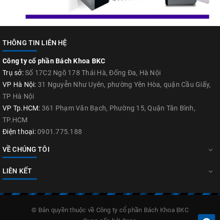
THÔNG TIN LIÊN HỆ
Công ty cổ phần Bách Khoa BKC
Trụ sở:
Số 17C2 Ngõ 178 Thái Hà, Đống Đa, Hà Nội
VP Hà Nội:
31 Nguyễn Như Uyên, phường Yên Hòa, quận Cầu Giấy,
TP Hà Nội
VP Tp.HCM:
361 Phạm Văn Bạch, Phường 15, Quận Tân Bình,
TP.HCM
Điện thoại:
0901.775.188
VỀ CHÚNG TÔI
LIÊN KẾT
© Bản quyền thuộc về
Công ty cổ phần Bách Khoa BKC