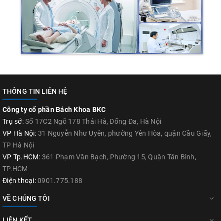
THÔNG TIN LIÊN HỆ
Công ty cổ phần Bách Khoa BKC
Trụ sở:
Số 17C2 Ngõ 178 Thái Hà, Đống Đa, Hà Nội
VP Hà Nội:
31 Nguyễn Như Uyên, phường Yên Hòa, quận Cầu Giấy,
TP Hà Nội
VP Tp.HCM:
361 Phạm Văn Bạch, Phường 15, Quận Tân Bình,
TP.HCM
Điện thoại:
0901.775.188
VỀ CHÚNG TÔI
LIÊN KẾT