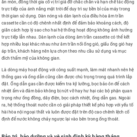
ăn mòn, đồng thời gia cố vị trí giá đỡ chắc chắn và hạn chế tác động
trực tiếp của ánh nắng mặt trời để duy trì sự bền bỉ của máy trong
thời gian sử dụng. Dàn nóng và dàn lạnh của điều hòa âm trần
cassette cần có độ chênh nhất định để đảm bảo khoảng cách, độ
giãn cách hợp lý sao cho hai hệ thống hoạt động không ảnh hưởng
trực tiếp lẫn nhau. Dàn lạnh của dòng âm trần cassette có thể kết
hợp nhiều loại khác nhau như âm trần nối ống gió, giấu ống gió hay
áp trần, khách hàng nên lựa chọn theo nhu cầu sử dụng và mục
đích thẩm mỹ của không gian.
Là dòng máy hoạt động với công suất mạnh, làm mát nhanh nên hệ
thống gas và ống dẫn cũng cần được chú trọng trong quá trình lắp
đặt. Ống dẫn gas cần được kiểm tra kỹ lưỡng, bọc bảo ôn để cách
nhiệt ẩm và đảm bảo không bị nứt vỡ hay hư hại các bộ phận quan
trọng như ống đồng, dây điện, bọc cách nhiệt, ống dẫn gas. Ngoài
ra, hệ thống thoát nước cần có giải pháp thiết kế phù hợp với yếu tố
hài hòa nội ngoại thất và luôn được đặt trên độ cao chênh lệch cố
định để nước không chảy ngược lại vào bên trong ống thoát.
Bảo trì, bảo dưỡng và vệ sinh định kỳ hàng tháng