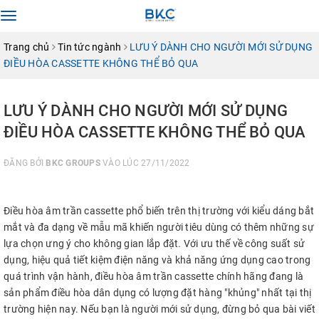
Toggle
navigation
Trang chủ
Tin tức ngành
LƯU Ý DÀNH CHO NGƯỜI MỚI SỬ DỤNG
ĐIỀU HÒA CASSETTE KHÔNG THỂ BỎ QUA
LƯU Ý DÀNH CHO NGƯỜI MỚI SỬ DỤNG
ĐIỀU HÒA CASSETTE KHÔNG THỂ BỎ QUA
ĐĂNG BỞI
BKC GROUPS
VÀO LÚC 27/11/2022
Điều hòa âm trần cassette phổ biến trên thị trường với kiểu dáng bắt
mắt và đa dạng về mẫu mã khiến người tiêu dùng có thêm những sự
lựa chọn ưng ý cho không gian lắp đặt. Với ưu thế về công suất sử
dụng, hiệu quả tiết kiệm điện năng và khả năng ứng dụng cao trong
quá trình vận hành, điều hòa âm trần cassette chính hãng đang là
sản phẩm điều hòa dân dụng có lượng đặt hàng "khủng" nhất tại thị
trường hiện nay. Nếu bạn là người mới sử dụng, đừng bỏ qua bài viết