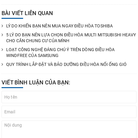
BÀI VIẾT LIÊN QUAN
LÝ DO KHIẾN BẠN NÊN MUA NGAY ĐIỀU HÒA TOSHIBA
5 LÝ DO BẠN NÊN LỰA CHỌN ĐIỀU HÒA MULTI MITSUBISHI HEAVY
CHO CĂN CHUNG CƯ CỦA MÌNH
LOẠT CÔNG NGHỆ ĐÁNG CHÚ Ý TRÊN DÒNG ĐIỀU HÒA
WINDFREE CỦA SAMSUNG
QUY TRÌNH LẮP ĐẶT VÀ BẢO DƯỠNG ĐIỀU HÒA NỐI ỐNG GIÓ
VIẾT BÌNH LUẬN CỦA BẠN: