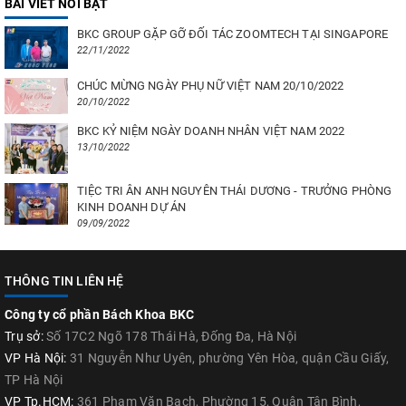
BÀI VIẾT NỔI BẬT
BKC GROUP GẶP GỠ ĐỐI TÁC ZOOMTECH TẠI SINGAPORE
22/11/2022
CHÚC MỪNG NGÀY PHỤ NỮ VIỆT NAM 20/10/2022
20/10/2022
BKC KỶ NIỆM NGÀY DOANH NHÂN VIỆT NAM 2022
13/10/2022
TIỆC TRI ÂN ANH NGUYÊN THÁI DƯƠNG - TRƯỞNG PHÒNG
KINH DOANH DỰ ÁN
09/09/2022
THÔNG TIN LIÊN HỆ
Công ty cổ phần Bách Khoa BKC
Trụ sở:
Số 17C2 Ngõ 178 Thái Hà, Đống Đa, Hà Nội
VP Hà Nội:
31 Nguyễn Như Uyên, phường Yên Hòa, quận Cầu Giấy,
TP Hà Nội
VP Tp.HCM:
361 Phạm Văn Bạch, Phường 15, Quận Tân Bình,