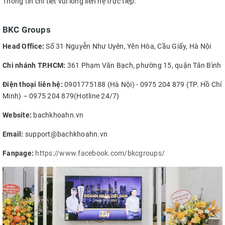
Thông tin chi tiết vui lòng liên hệ trực tiếp:
BKC Groups
Head Office:
Số 31 Nguyễn Như Uyên, Yên Hòa, Cầu Giấy, Hà Nội
Chi nhánh TP.HCM:
361 Phạm Văn Bạch, phường 15, quận Tân Bình
Điện thoại liên hệ:
0901775188 (Hà Nội) - 0975 204 879 (TP. Hồ Chí
Minh) – 0975 204 879(Hotline 24/7)
Website:
bachkhoahn.vn
Email:
support@bachkhoahn.vn
Fanpage:
https://www.facebook.com/bkcgroups/