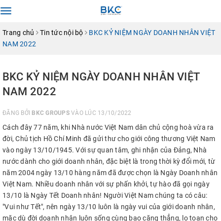
Toggle
navigation
Trang chủ
Tin tức nội bộ
BKC KỶ NIỆM NGÀY DOANH NHÂN VIỆT
NAM 2022
BKC KỶ NIỆM NGÀY DOANH NHÂN VIỆT
NAM 2022
ĐĂNG BỞI
BKC GROUPS
VÀO LÚC 13/10/2022
Cách đây 77 năm, khi Nhà nước Việt Nam dân chủ cộng hoà vừa ra
đời, Chủ tịch Hồ Chí Minh đã gửi thư cho giới công thương Việt Nam
vào ngày 13/10/1945. Với sự quan tâm, ghi nhận của Đảng, Nhà
nước dành cho giới doanh nhân, đặc biệt là trong thời kỳ đổi mới, từ
năm 2004 ngày 13/10 hàng năm đã được chọn là Ngày Doanh nhân
Việt Nam. Nhiều doanh nhân với sự phấn khởi, tự hào đã gọi ngày
13/10 là Ngày Tết Doanh nhân! Người Việt Nam chúng ta có câu:
"Vui như Tết", nên ngày 13/10 luôn là ngày vui của giới doanh nhân,
mặc dù đời doanh nhân luôn sống cùng bao căng thẳng, lo toan cho