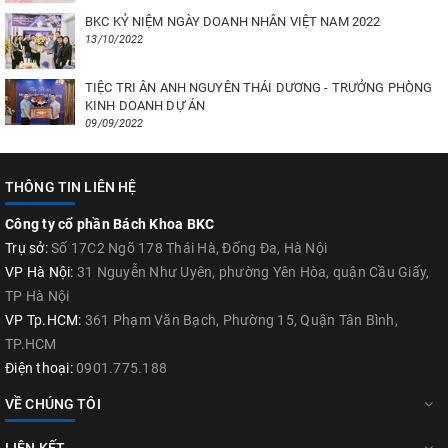
BKC KỶ NIỆM NGÀY DOANH NHÂN VIỆT NAM 2022
13/10/2022
TIỆC TRI ÂN ANH NGUYÊN THÁI DƯƠNG - TRƯỞNG PHÒNG
KINH DOANH DỰ ÁN
09/09/2022
THÔNG TIN LIÊN HỆ
Công ty cổ phần Bách Khoa BKC
Trụ sở:
Số 17C2 Ngõ 178 Thái Hà, Đống Đa, Hà Nội
VP Hà Nội:
31 Nguyễn Như Uyên, phường Yên Hòa, quận Cầu Giấy,
TP Hà Nội
VP Tp.HCM:
361 Phạm Văn Bạch, Phường 15, Quận Tân Bình,
TP.HCM
Điện thoại:
0901.775.188
VỀ CHÚNG TÔI
LIÊN KẾT