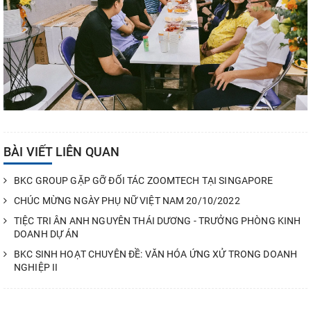
BÀI VIẾT LIÊN QUAN
BKC GROUP GẶP GỠ ĐỐI TÁC ZOOMTECH TẠI SINGAPORE
CHÚC MỪNG NGÀY PHỤ NỮ VIỆT NAM 20/10/2022
TIỆC TRI ÂN ANH NGUYÊN THÁI DƯƠNG - TRƯỞNG PHÒNG KINH
DOANH DỰ ÁN
BKC SINH HOẠT CHUYÊN ĐỀ: VĂN HÓA ỨNG XỬ TRONG DOANH
NGHIỆP II