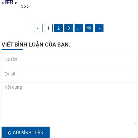
555
«
1
2
3
...
49
»
VIẾT BÌNH LUẬN CỦA BẠN:
GỬI BÌNH LUẬN