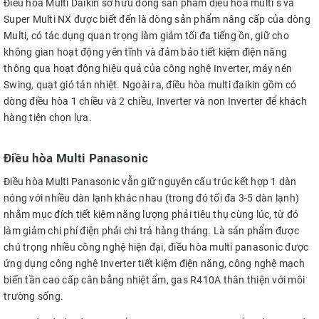
Điều hòa Multi Daikin sở hữu dòng sản phẩm điều hòa multi s và
Super Multi NX được biết đến là dòng sản phẩm nâng cấp của dòng
Multi, có tác dụng quan trọng làm giảm tối đa tiếng ồn, giữ cho
không gian hoạt động yên tĩnh và đảm bảo tiết kiệm điện năng
thông qua hoạt động hiệu quả của công nghệ Inverter, máy nén
Swing, quạt gió tản nhiệt. Ngoài ra, điều hòa multi đaikin gồm có
dòng điều hòa 1 chiều và 2 chiều, Inverter và non Inverter để khách
hàng tiện chọn lựa.
Điều hòa Multi Panasonic
Điều hòa Multi Panasonic vẫn giữ nguyên cấu trúc kết hợp 1 dàn
nóng với nhiều dàn lạnh khác nhau (trong đó tối đa 3-5 dàn lạnh)
nhằm mục đích tiết kiệm năng lượng phải tiêu thụ cùng lúc, từ đó
làm giảm chi phí điện phải chi trả hàng tháng. Là sản phẩm được
chú trọng nhiều công nghệ hiện đại, điều hòa multi panasonic được
ứng dụng công nghệ Inverter tiết kiệm điện năng, công nghệ mạch
biến tần cao cấp cân bằng nhiệt ẩm, gas R410A thân thiện với môi
trường sống.