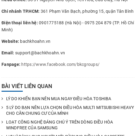
Chi nhánh TP.HCM:
361 Phạm Văn Bạch, phường 15, quận Tân Bình
Điện thoại liên hệ:
0901775188 (Hà Nội) - 0975 204 879 (TP. Hồ Chí
Minh)
Website:
bachkhoahn.vn
Email:
support@bachkhoahn.vn
Fanpage:
https://www.facebook.com/bkcgroups/
BÀI VIẾT LIÊN QUAN
LÝ DO KHIẾN BẠN NÊN MUA NGAY ĐIỀU HÒA TOSHIBA
5 LÝ DO BẠN NÊN LỰA CHỌN ĐIỀU HÒA MULTI MITSUBISHI HEAVY
CHO CĂN CHUNG CƯ CỦA MÌNH
LOẠT CÔNG NGHỆ ĐÁNG CHÚ Ý TRÊN DÒNG ĐIỀU HÒA
WINDFREE CỦA SAMSUNG