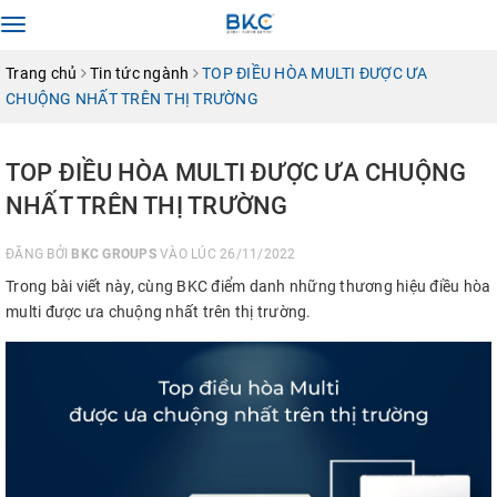
Toggle
navigation
Trang chủ
Tin tức ngành
TOP ĐIỀU HÒA MULTI ĐƯỢC ƯA
CHUỘNG NHẤT TRÊN THỊ TRƯỜNG
TOP ĐIỀU HÒA MULTI ĐƯỢC ƯA CHUỘNG
NHẤT TRÊN THỊ TRƯỜNG
ĐĂNG BỞI
BKC GROUPS
VÀO LÚC 26/11/2022
Trong bài viết này, cùng BKC điểm danh những thương hiệu điều hòa
multi được ưa chuộng nhất trên thị trường.