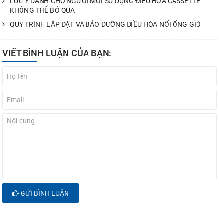
LƯU Ý DÀNH CHO NGƯỜI MỚI SỬ DỤNG ĐIỀU HÒA CASSETTE
KHÔNG THỂ BỎ QUA
QUY TRÌNH LẮP ĐẶT VÀ BẢO DƯỠNG ĐIỀU HÒA NỐI ỐNG GIÓ
VIẾT BÌNH LUẬN CỦA BẠN:
GỬI BÌNH LUẬN