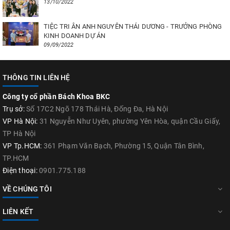
13/10/2022
TIỆC TRI ÂN ANH NGUYÊN THÁI DƯƠNG - TRƯỞNG PHÒNG
KINH DOANH DỰ ÁN
09/09/2022
THÔNG TIN LIÊN HỆ
Công ty cổ phần Bách Khoa BKC
Trụ sở:
Số 17C2 Ngõ 178 Thái Hà, Đống Đa, Hà Nội
VP Hà Nội:
31 Nguyễn Như Uyên, phường Yên Hòa, quận Cầu Giấy,
TP Hà Nội
VP Tp.HCM:
361 Phạm Văn Bạch, Phường 15, Quận Tân Bình,
TP.HCM
Điện thoại:
0901.775.188
VỀ CHÚNG TÔI
LIÊN KẾT