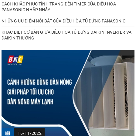
CÁCH KHẮC PHỤC TÌNH TRẠNG ĐÈN TIMER CỦA ĐIỀU HÒA
PANASONIC NHẤP NHÁY
NHỮNG ƯU ĐIỂM NỔI BẬT CỦA ĐIỀU HÒA TỦ ĐỨNG PANASONIC
KHÁC BIỆT CƠ BẢN GIỮA ĐIỀU HÒA TỦ ĐỨNG DAIKIN INVERTER VÀ
DAIKIN THƯỜNG
16/11/2022