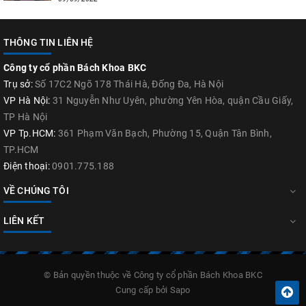
THÔNG TIN LIÊN HỆ
Công ty cổ phần Bách Khoa BKC
Trụ sở:
Số 17C2 Ngõ 178 Thái Hà, Đống Đa, Hà Nội
VP Hà Nội:
31 Nguyễn Như Uyên, phường Yên Hòa, quận Cầu Giấy,
TP Hà Nội
VP Tp.HCM:
361 Phạm Văn Bạch, Phường 15, Quận Tân Bình,
TP.HCM
Điện thoại:
0901.775.188
VỀ CHÚNG TÔI
LIÊN KẾT
© Bản quyền thuộc về
Công ty cổ phần Bách Khoa BKC
Cung cấp bởi
Sapo