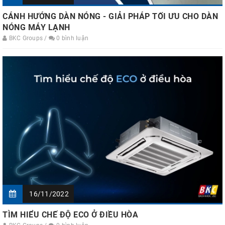
CÁNH HƯỚNG DÀN NÓNG - GIẢI PHÁP TỐI ƯU CHO DÀN
NÓNG MÁY LẠNH
BKC Groups /
0 bình luận
16/11/2022
TÌM HIỂU CHẾ ĐỘ ECO Ở ĐIỀU HÒA