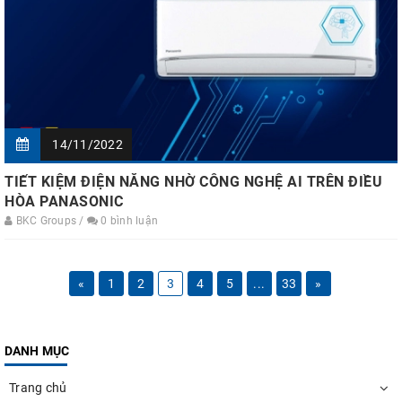
14/11/2022
TIẾT KIỆM ĐIỆN NĂNG NHỜ CÔNG NGHỆ AI TRÊN ĐIỀU
HÒA PANASONIC
BKC Groups /
0 bình luận
«
1
2
3
4
5
...
33
»
DANH MỤC
Trang chủ