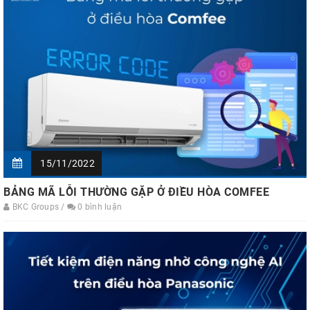
15/11/2022
BẢNG MÃ LỖI THƯỜNG GẶP Ở ĐIỀU HÒA COMFEE
BKC Groups /
0 bình luận