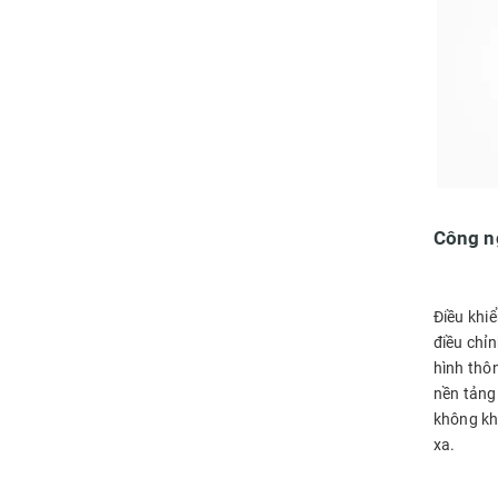
Công ng
Điều khiể
điều chỉ
hình thôn
nền tảng 
không kh
xa.