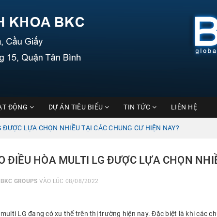
ẠT ĐỘNG
DỰ ÁN TIÊU BIỂU
TIN TỨC
LIÊN HỆ
LG ĐƯỢC LỰA CHỌN NHIỀU TẠI CÁC CHUNG CƯ HIỆN NAY?
AO ĐIỀU HÒA MULTI LG ĐƯỢC LỰA CHỌN NHI
I
BKC GROUPS
VÀO LÚC 08/08/2022
multi LG đang có xu thế trên thị trường hiện nay. Đặc biệt là khi các 