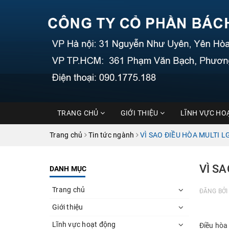
TRANG CHỦ
GIỚI THIỆU
LĨNH VỰC HO
Trang chủ
Tin tức ngành
VÌ SAO ĐIỀU HÒA MULTI 
VÌ S
DANH MỤC
Trang chủ
ĐĂNG BỞ
Giới thiệu
Lĩnh vực hoạt động
Điều hòa 