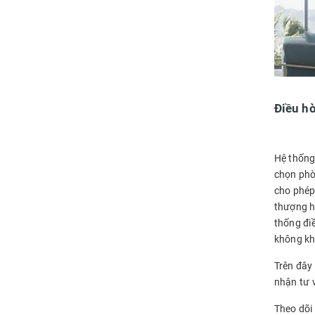
Điều hò
Hệ thống 
chọn phò
cho phép
thượng h
thống đi
không kh
Trên đây 
nhận tư 
Theo dõi