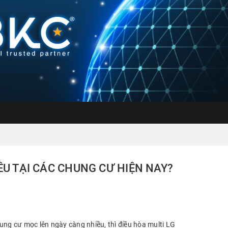
ỀU TẠI CÁC CHUNG CƯ HIỆN NAY?
chung cư mọc lên ngày càng nhiều, thì điều hòa multi LG