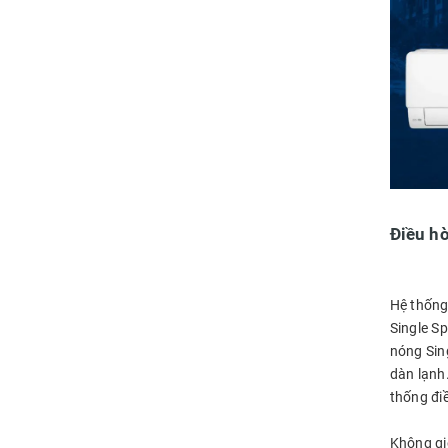
Điều hò
Hệ thống 
Single Sp
nóng Sing
dàn lạnh
thống điề
Không gi