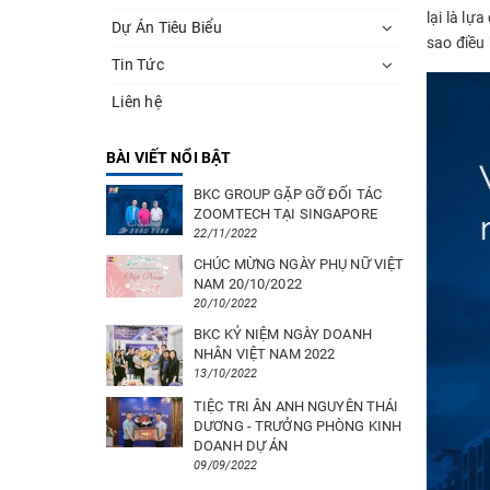
lại là lự
Dự Án Tiêu Biểu
sao điều
Tin Tức
Liên hệ
BÀI VIẾT NỔI BẬT
BKC GROUP GẶP GỠ ĐỐI TÁC
ZOOMTECH TẠI SINGAPORE
22/11/2022
CHÚC MỪNG NGÀY PHỤ NỮ VIỆT
NAM 20/10/2022
20/10/2022
BKC KỶ NIỆM NGÀY DOANH
NHÂN VIỆT NAM 2022
13/10/2022
TIỆC TRI ÂN ANH NGUYÊN THÁI
DƯƠNG - TRƯỞNG PHÒNG KINH
DOANH DỰ ÁN
09/09/2022