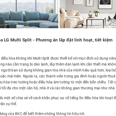
a LG Multi Split - Phương án lắp đặt linh hoạt, tiết kiệm
điều hòa không khí Multi Split được thiết kế với mục đích sử dụng năng
ng nào cần trang bị dàn lạnh, lắp thêm dàn lạnh khi cần thiết mà kh
 người bạn sử dụng không gian tòa nhà của mình hiệu quả hơn, loại 
oặc mái hiên. Ngoài ra, các thành viên trong gia đình hoặc người thuê
ều hòa treo tường hoặc điều hòa âm tường từ một đến bốn chiều. Tất 
í tối đa cho một căn hộ, nhà ở và các không gian thương mại như nh
là một số chia sẻ về cách khắc phục sự cố tiếng ồn điều hòa khi hoạt 
vấn cụ thể.
 blog của BKC để biết thêm những thông tin hữu ích.