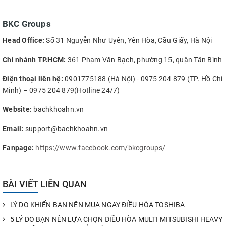
BKC Groups
Head Office:
Số 31 Nguyễn Như Uyên, Yên Hòa, Cầu Giấy, Hà Nội
Chi nhánh TP.HCM:
361 Phạm Văn Bạch, phường 15, quận Tân Bình
Điện thoại liên hệ:
0901775188 (Hà Nội) - 0975 204 879 (TP. Hồ Chí
Minh) – 0975 204 879(Hotline 24/7)
Website:
bachkhoahn.vn
Email:
support@bachkhoahn.vn
Fanpage:
https://www.facebook.com/bkcgroups/
BÀI VIẾT LIÊN QUAN
LÝ DO KHIẾN BẠN NÊN MUA NGAY ĐIỀU HÒA TOSHIBA
5 LÝ DO BẠN NÊN LỰA CHỌN ĐIỀU HÒA MULTI MITSUBISHI HEAVY