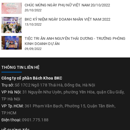
CHÚC MỪNG NGÀY PHỤ NỮ VIỆT NAM 20/10/2022
20/10/2022
BKC KỶ NIỆM NGÀY DOANH NHÂN VIỆT NAM 2022
13/10/2022
TIỆC TRI ÂN ANH NGUYÊN THÁI DƯƠNG - TRƯỞNG PHÒNG
KINH DOANH DỰ ÁN
09/09/2022
THÔNG TIN LIÊN HỆ
Công ty cổ phần Bách Khoa BKC
Trụ sở:
Số 17C2 Ngõ 178 Thái Hà, Đống Đa, Hà Nội
VP Hà Nội:
31 Nguyễn Như Uyên, phường Yên Hòa, quận Cầu Giấy,
TP Hà Nội
VP Tp.HCM:
361 Phạm Văn Bạch, Phường 15, Quận Tân Bình,
TP.HCM
Điện thoại:
0901.775.188