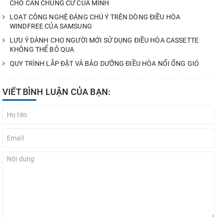
CHO CĂN CHUNG CƯ CỦA MÌNH
LOẠT CÔNG NGHỆ ĐÁNG CHÚ Ý TRÊN DÒNG ĐIỀU HÒA
WINDFREE CỦA SAMSUNG
LƯU Ý DÀNH CHO NGƯỜI MỚI SỬ DỤNG ĐIỀU HÒA CASSETTE
KHÔNG THỂ BỎ QUA
QUY TRÌNH LẮP ĐẶT VÀ BẢO DƯỠNG ĐIỀU HÒA NỐI ỐNG GIÓ
VIẾT BÌNH LUẬN CỦA BẠN: