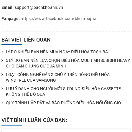
Email:
support@bachkhoahn.vn
Fanpage:
https://www.facebook.com/bkcgroups/
BÀI VIẾT LIÊN QUAN
LÝ DO KHIẾN BẠN NÊN MUA NGAY ĐIỀU HÒA TOSHIBA
5 LÝ DO BẠN NÊN LỰA CHỌN ĐIỀU HÒA MULTI MITSUBISHI HEAVY
CHO CĂN CHUNG CƯ CỦA MÌNH
LOẠT CÔNG NGHỆ ĐÁNG CHÚ Ý TRÊN DÒNG ĐIỀU HÒA
WINDFREE CỦA SAMSUNG
LƯU Ý DÀNH CHO NGƯỜI MỚI SỬ DỤNG ĐIỀU HÒA CASSETTE
KHÔNG THỂ BỎ QUA
QUY TRÌNH LẮP ĐẶT VÀ BẢO DƯỠNG ĐIỀU HÒA NỐI ỐNG GIÓ
VIẾT BÌNH LUẬN CỦA BẠN: