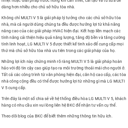
nhiệt hoặc Giải pháp nước nóng khi cần thiết, cải tạo và tu sửa dễ
dàng hơn nhiều cho chủ sở hữu tòa nhà.
Không chỉ MULTI V 5 là giải pháp lý tưởng cho các chủ sở hữu tòa
nhà, mà cả người dùng chúng ta đều được hưởng lợi từ khả năng
nâng cao của các giải pháp HVAC hiện đại. Kết hợp liền mạch các
tính năng cải thiện hiệu quả năng lượng, tăng độ bền và tăng cường
tính linh hoạt, LG MULTI V 5 được thiết kế tinh xảo để cung cấp mọi
thứ mà chủ sở hữu tòa nhà ưu tiên trong các giải pháp của họ.
Những lợi ích này chứng minh rõ ràng MULTI V 5 là giải pháp hoàn
hảo với độ tin cậy cao giúp tạo ra môi trường thoải mái cho người ở.
Tất cả các công trình từ văn phòng hiện đại, căn hộ cao cấp, các tòa
nhà công cộng đều có thể được hưởng lợi từ những gì mà LG MULTI
V 5 cung cấp.
Trên đây là một số chia sẻ về hệ thống điều hòa LG MULTI V 5, khách
hàng có nhu cầu xin vui lòng liên hệ BKC để nhận tư vấn cụ thể.
Theo dõi blog của BKC để biết thêm những thông tin hữu ích.