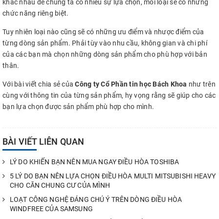
khác nhau để chúng ta có nhiều sự lựa chọn, mỗi loại sẽ có những
chức năng riêng biệt.
Tuy nhiên loại nào cũng sẽ có những ưu điểm và nhược điểm của
từng dòng sản phẩm. Phải tùy vào nhu cầu, không gian và chi phí
của các bạn mà chọn những dòng sản phẩm cho phù hợp với bản
thân.
Với bài viết chia sẻ của
Công ty Cổ Phần tin học Bách Khoa
như trên
cùng với thông tin của từng sản phẩm, hy vọng rằng sẽ giúp cho các
bạn lựa chọn được sản phẩm phù hợp cho mình.
BÀI VIẾT LIÊN QUAN
LÝ DO KHIẾN BẠN NÊN MUA NGAY ĐIỀU HÒA TOSHIBA
5 LÝ DO BẠN NÊN LỰA CHỌN ĐIỀU HÒA MULTI MITSUBISHI HEAVY
CHO CĂN CHUNG CƯ CỦA MÌNH
LOẠT CÔNG NGHỆ ĐÁNG CHÚ Ý TRÊN DÒNG ĐIỀU HÒA
WINDFREE CỦA SAMSUNG