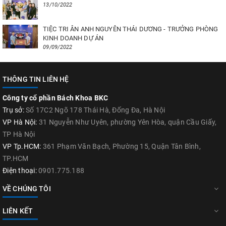
13/10/2022
TIỆC TRI ÂN ANH NGUYÊN THÁI DƯƠNG - TRƯỞNG PHÒNG
KINH DOANH DỰ ÁN
09/09/2022
THÔNG TIN LIÊN HỆ
Công ty cổ phần Bách Khoa BKC
Trụ sở:
Số 17C2 Ngõ 178 Thái Hà, Đống Đa, Hà Nội
VP Hà Nội:
31 Nguyễn Như Uyên, phường Yên Hòa, quận Cầu Giấy,
TP Hà Nội
VP Tp.HCM:
361 Phạm Văn Bạch, Phường 15, Quận Tân Bình,
TP.HCM
Điện thoại:
0901.775.188
VỀ CHÚNG TÔI
LIÊN KẾT