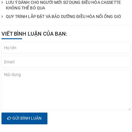
LƯU Ý DÀNH CHO NGƯỜI MỚI SỬ DỤNG ĐIỀU HÒA CASSETTE
KHÔNG THỂ BỎ QUA
QUY TRÌNH LẮP ĐẶT VÀ BẢO DƯỠNG ĐIỀU HÒA NỐI ỐNG GIÓ
VIẾT BÌNH LUẬN CỦA BẠN:
GỬI BÌNH LUẬN