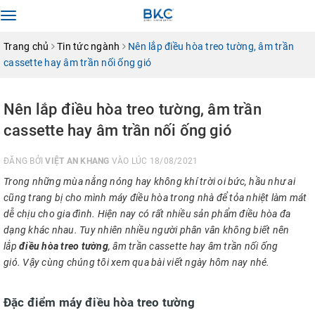
Toggle
navigation
Trang chủ
Tin tức ngành
Nên lắp điều hòa treo tường, âm trần
cassette hay âm trần nối ống gió
Nên lắp điều hòa treo tường, âm trần
cassette hay âm trần nối ống gió
ĐĂNG BỞI
VIỆT AN KHANG
VÀO LÚC 18/08/2021
Trong những mùa nắng nóng hay không khí trời oi bức, hầu như ai
cũng trang bị cho mình máy điều hòa trong nhà để tỏa nhiệt làm mát
dễ chịu cho gia đình. Hiện nay có rất nhiều sản phẩm điều hòa đa
dạng khác nhau. Tuy nhiên nhiều người phân vân không biết nên
lắp
điều hòa treo tường
, âm trần cassette hay âm trần nối ống
gió.
Vậy cùng chúng tôi xem qua bài viết ngày hôm nay nhé.
Đặc điểm máy điều hòa treo tường