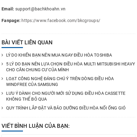
Email:
support@bachkhoahn.vn
Fanpage:
https://www.facebook.com/bkcgroups/
BÀI VIẾT LIÊN QUAN
LÝ DO KHIẾN BẠN NÊN MUA NGAY ĐIỀU HÒA TOSHIBA
5 LÝ DO BẠN NÊN LỰA CHỌN ĐIỀU HÒA MULTI MITSUBISHI HEAVY
CHO CĂN CHUNG CƯ CỦA MÌNH
LOẠT CÔNG NGHỆ ĐÁNG CHÚ Ý TRÊN DÒNG ĐIỀU HÒA
WINDFREE CỦA SAMSUNG
LƯU Ý DÀNH CHO NGƯỜI MỚI SỬ DỤNG ĐIỀU HÒA CASSETTE
KHÔNG THỂ BỎ QUA
QUY TRÌNH LẮP ĐẶT VÀ BẢO DƯỠNG ĐIỀU HÒA NỐI ỐNG GIÓ
VIẾT BÌNH LUẬN CỦA BẠN: