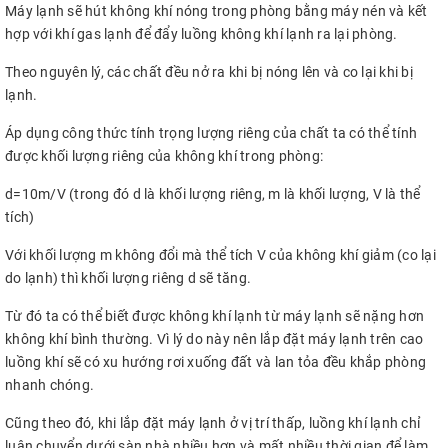
Máy lạnh sẽ hút không khí nóng trong phòng bằng máy nén và kết
hợp với khí gas lạnh để đẩy luồng không khí lạnh ra lại phòng.
Theo nguyên lý, các chất đều nở ra khi bị nóng lên và co lại khi bị
lạnh.
Áp dụng công thức tính trọng lượng riêng của chất ta có thể tính
được khối lượng riêng của không khí trong phòng:
d=10m/V (trong đó d là khối lượng riêng, m là khối lượng, V là thể
tích)
Với khối lượng m không đổi mà thể tích V của không khí giảm (co lại
do lạnh) thì khối lượng riêng d sẽ tăng.
Từ đó ta có thể biết được không khí lạnh từ máy lạnh sẽ nặng hơn
không khí bình thường. Vì lý do này nên lắp đặt máy lạnh trên cao
luồng khí sẽ có xu hướng rơi xuống đất và lan tỏa đều khắp phòng
nhanh chóng.
Cũng theo đó, khi lắp đặt máy lạnh ở vị trí thấp, luồng khí lạnh chỉ
luân chuyển dưới sàn nhà nhiều hơn và mất nhiều thời gian để làm