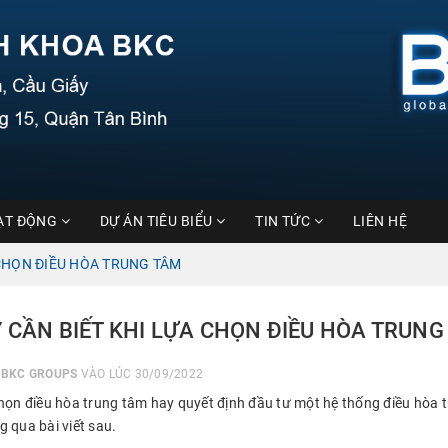
ẠT ĐỘNG
DỰ ÁN TIÊU BIỂU
TIN TỨC
LIÊN HỆ
 CHỌN ĐIỀU HÒA TRUNG TÂM
Ý CẦN BIẾT KHI LỰA CHỌN ĐIỀU HÒA TRUNG
I
BKC GROUPS
VÀO LÚC 30/09/2022
chọn điều hòa trung tâm hay quyết định đầu tư một hệ thống điều hòa
g qua bài viết sau.