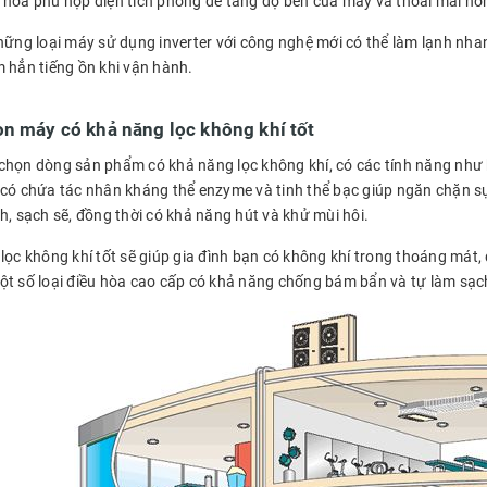
hòa phù hợp diện tích phòng để tăng độ bền của máy và thoải mái hơn k
những loại máy sử dụng inverter với công nghệ mới có thể làm lạnh nha
m hẳn tiếng ồn khi vận hành.
n máy có khả năng lọc không khí tốt
chọn dòng sản phẩm có khả năng lọc không khí, có các tính năng như
 có chứa tác nhân kháng thể enzyme và tinh thể bạc giúp ngăn chặn sự 
h, sạch sẽ, đồng thời có khả năng hút và khử mùi hôi.
lọc không khí tốt sẽ giúp gia đình bạn có không khí trong thoáng mát, 
ột số loại điều hòa cao cấp có khả năng chống bám bẩn và tự làm sạc