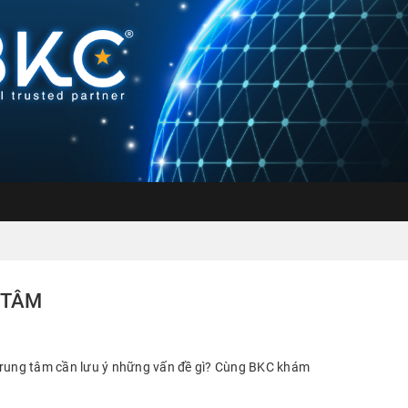
 TÂM
 trung tâm cần lưu ý những vấn đề gì? Cùng BKC khám