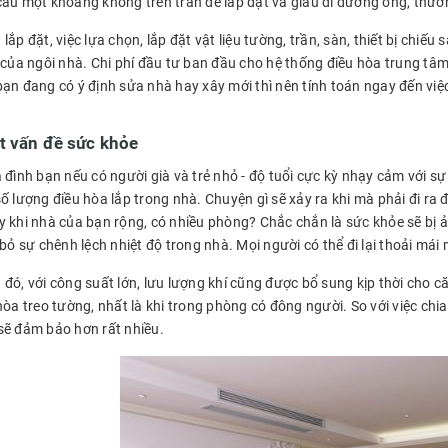
cầu một khoảng không trên trần để lắp đặt và giấu đi đường ống, thư
lắp đặt, việc lựa chọn, lắp đặt vật liệu tường, trần, sàn, thiết bị chiế
c của ngôi nhà. Chi phí đầu tư ban đầu cho hệ thống điều hòa trung t
bạn đang có ý định sửa nhà hay xây mới thì nên tính toán ngay đến việ
t vấn đề sức khỏe
 đình bạn nếu có người già và trẻ nhỏ - độ tuổi cực kỳ nhạy cảm với sự 
í, số lượng điều hòa lắp trong nhà. Chuyện gì sẽ xảy ra khi mà phải đi 
y khi nhà của bạn rộng, có nhiều phòng? Chắc chắn là sức khỏe sẽ bị ả
 bỏ sự chênh lệch nhiệt độ trong nhà. Mọi người có thể đi lại thoải mái
 đó, với công suất lớn, lưu lượng khí cũng được bổ sung kịp thời cho
hòa treo tường, nhất là khi trong phòng có đông người. So với việc chi
sẽ đảm bảo hơn rất nhiều.