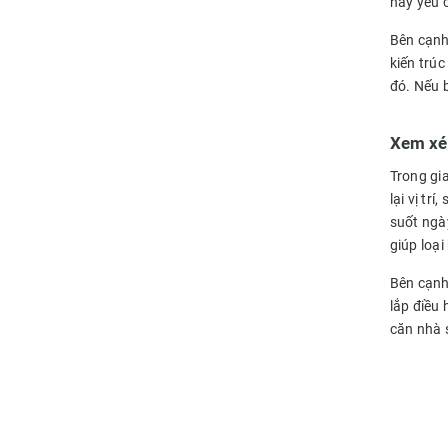
này yêu 
Bên cạnh 
kiến trú
đó. Nếu 
Xem xé
Trong gia
lại vị tr
suốt ngà
giúp loại
Bên cạnh
lắp điều 
căn nhà 