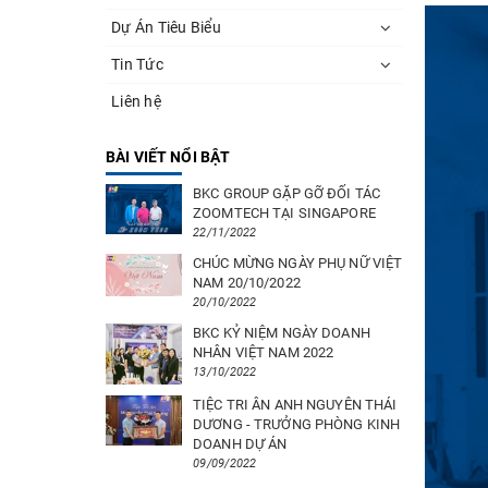
Dự Án Tiêu Biểu
Tin Tức
Liên hệ
BÀI VIẾT NỔI BẬT
BKC GROUP GẶP GỠ ĐỐI TÁC
ZOOMTECH TẠI SINGAPORE
22/11/2022
CHÚC MỪNG NGÀY PHỤ NỮ VIỆT
NAM 20/10/2022
20/10/2022
BKC KỶ NIỆM NGÀY DOANH
NHÂN VIỆT NAM 2022
13/10/2022
TIỆC TRI ÂN ANH NGUYÊN THÁI
DƯƠNG - TRƯỞNG PHÒNG KINH
DOANH DỰ ÁN
09/09/2022