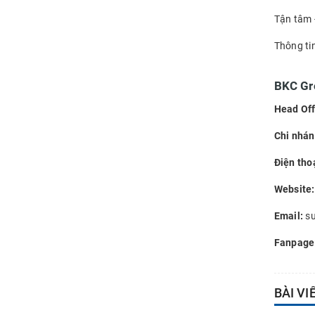
Tận tâm -
Thông tin 
BKC Gr
Head Off
Chi nhá
Điện thoạ
Website:
Email:
su
Fanpage
BÀI VI