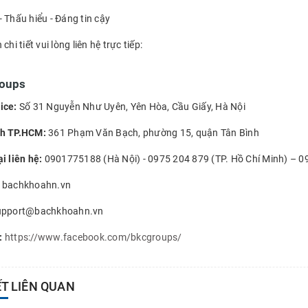
 Thấu hiểu - Đáng tin cậy
chi tiết vui lòng liên hệ trực tiếp:
oups
ice:
Số 31 Nguyễn Như Uyên, Yên Hòa, Cầu Giấy, Hà Nội
nh TP.HCM:
361 Phạm Văn Bạch, phường 15, quận Tân Bình
i liên hệ:
0901775188 (Hà Nội) - 0975 204 879 (TP. Hồ Chí Minh) – 0
bachkhoahn.vn
pport@bachkhoahn.vn
:
https://www.facebook.com/bkcgroups/
ẾT LIÊN QUAN