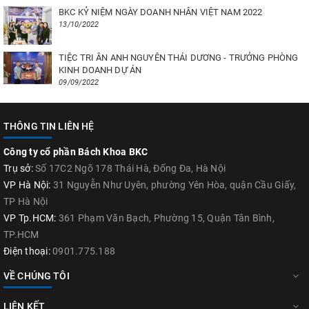
BKC KỶ NIỆM NGÀY DOANH NHÂN VIỆT NAM 2022
13/10/2022
TIỆC TRI ÂN ANH NGUYÊN THÁI DƯƠNG - TRƯỞNG PHÒNG
KINH DOANH DỰ ÁN
09/09/2022
THÔNG TIN LIÊN HỆ
Công ty cổ phần Bách Khoa BKC
Trụ sở:
Số 17C2 Ngõ 178 Thái Hà, Đống Đa, Hà Nội
VP Hà Nội:
31 Nguyễn Như Uyên, phường Yên Hòa, quận Cầu Giấy,
TP Hà Nội
VP Tp.HCM:
361 Phạm Văn Bạch, Phường 15, Quận Tân Bình,
TP.HCM
Điện thoại:
0901.775.188
VỀ CHÚNG TÔI
LIÊN KẾT