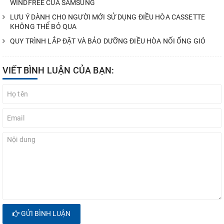
WINDFREE CỦA SAMSUNG
LƯU Ý DÀNH CHO NGƯỜI MỚI SỬ DỤNG ĐIỀU HÒA CASSETTE
KHÔNG THỂ BỎ QUA
QUY TRÌNH LẮP ĐẶT VÀ BẢO DƯỠNG ĐIỀU HÒA NỐI ỐNG GIÓ
VIẾT BÌNH LUẬN CỦA BẠN:
GỬI BÌNH LUẬN