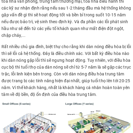
tòa nhà văn phòng, trung tâm thương mại, tòa nhà điều hành thì
các kỹ sư nhận định rằng nếu sau 1-2 tháng đầu mà hệ thống không
gặp vấn đề gì thì sẽ hoạt động tốt và bền bỉ trong suốt 10-15 năm
nếu được bảo trì, vệ sinh theo định kỳ. Và đa phần các lỗi phát sinh
hầu như sẽ đến từ các yếu tố khách quan như mất điện đột ngột,
chập cháy,...
Rất nhiều chủ gia đình, biệt thự cho rằng khi dàn nóng điều hòa bị lỗi
thì sẽ lỗi cả hệ thống. Đây là điều chính xác. Với bất kỳ điều hòa nào
khi dàn nóng gặp lỗi thì sẽ ngưng hoạt động. Tuy nhiên, với điều hòa
cục bộ thì tuổi thọ của dàn nóng sẽ chỉ từ 5-7 năm là sẽ gặp các trục
trặc, lỗi linh kiện bên trong. Còn với dàn nóng điều hòa trung tâm
được trang bị các tính năng hiện đại nhất, giúp tuổi thọ lên tới 20-25
năm. Vì thế khách hàng, nhất là khách hàng cá nhân hoàn toàn yên
tâm về độ bền, độ ổn định của điều hòa trung tâm.