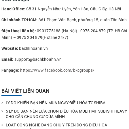
Head Office:
Số 31 Nguyễn Như Uyên, Yên Hòa, Cầu Giấy, Hà Nội
Chi nhánh TP.HCM:
361 Phạm Văn Bạch, phường 15, quận Tân Bình
Điện thoại liên hệ:
0901775188 (Hà Nội) - 0975 204 879 (TP. Hồ Chí
Minh) – 0975 204 879(Hotline 24/7)
Website:
bachkhoahn.vn
Email:
support@bachkhoahn.vn
Fanpage:
https://www.facebook.com/bkcgroups/
BÀI VIẾT LIÊN QUAN
LÝ DO KHIẾN BẠN NÊN MUA NGAY ĐIỀU HÒA TOSHIBA
5 LÝ DO BẠN NÊN LỰA CHỌN ĐIỀU HÒA MULTI MITSUBISHI HEAVY
CHO CĂN CHUNG CƯ CỦA MÌNH
LOẠT CÔNG NGHỆ ĐÁNG CHÚ Ý TRÊN DÒNG ĐIỀU HÒA