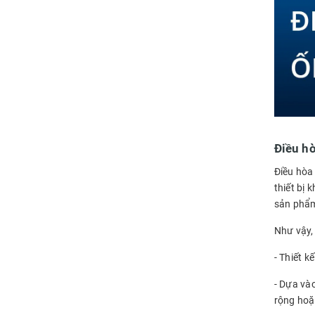
Điều hò
Điều hòa 
thiết bị 
sản phẩm.
Như vậy, 
- Thiết k
- Dựa vào
rộng hoặ