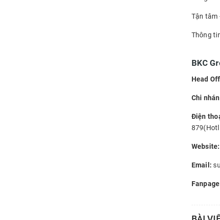
Tận tâm -
Thông tin 
BKC Gr
Head Off
Chi nhá
Điện thoạ
879(Hotl
Website:
Email:
su
Fanpage
BÀI VI