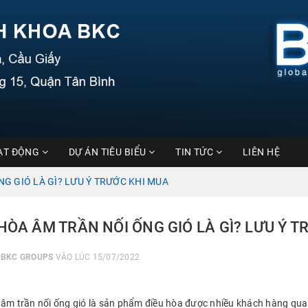
ẠT ĐỘNG
DỰ ÁN TIÊU BIỂU
TIN TỨC
LIÊN HỆ
NG GIÓ LÀ GÌ? LƯU Ý TRƯỚC KHI MUA
 HÒA ÂM TRẦN NỐI ỐNG GIÓ LÀ GÌ? LƯU Ý 
I
BKC GROUPS
VÀO LÚC 15/07/2022
 âm trần nối ống gió là sản phẩm điều hòa được nhiều khách hàng qua