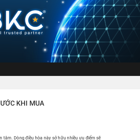
TRƯỚC KHI MUA
n tâm. Dòng điều hòa này sở hữu nhiều ưu điểm sẽ