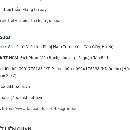
 Thấu hiểu - Đáng tin cậy
chi tiết vui lòng liên hệ trực tiếp:
oups
ice:
Số 10 Lô A10 khu đô thị Nam Trung Yên, Cầu Giấy, Hà Nội
nh TP.HCM:
361 Phạm Văn Bạch, phường 15, quận Tân Bình
i liên hệ:
0901775188 (KD Phân phối) / 0904175538 (KD Dự án) (Hà N
ine 24/7)
bachkhoahn.vn
pport@bachkhoahn.vn
:
https://www.facebook.com/bkcgroups/
ẾT LIÊN QUAN