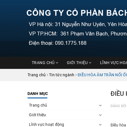
TRANG CHỦ
GIỚI THIỆU
LĨNH VỰC HO
Trang chủ
Tin tức ngành
ĐIỀU HÒA ÂM TRẦN NỐI Ố
ĐIỀU
DANH MỤC
Trang chủ
ĐĂNG BỞ
Giới thiệu
Lĩnh vực hoạt động
Điều hòa