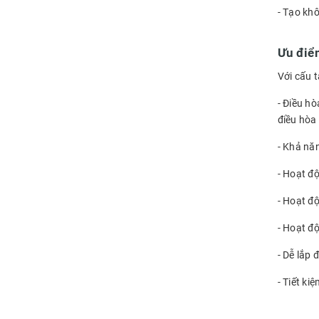
- Tạo kh
Ưu điểm
Với cấu 
- Điều hò
điều hòa
- Khả nă
- Hoạt đ
- Hoạt độ
- Hoạt đ
- Dễ lắp 
- Tiết k