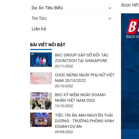
được tiết
Dự Án Tiêu Biểu
Tin Tức
Liên hệ
BÀI VIẾT NỔI BẬT
BKC GROUP GẶP GỠ ĐỐI TÁC
ZOOMTECH TẠI SINGAPORE
22/11/2022
CHÚC MỪNG NGÀY PHỤ NỮ VIỆT
NAM 20/10/2022
20/10/2022
BKC KỶ NIỆM NGÀY DOANH
NHÂN VIỆT NAM 2022
13/10/2022
TIỆC TRI ÂN ANH NGUYÊN THÁI
DƯƠNG - TRƯỞNG PHÒNG KINH
DOANH DỰ ÁN
09/09/2022