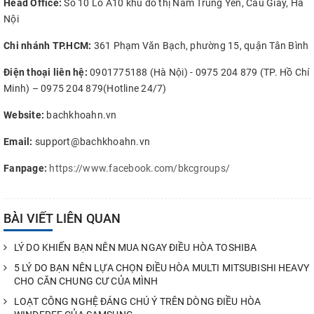
Head Office:
Số 10 Lô A10 khu đô thị Nam Trung Yên, Cầu Giấy, Hà
Nội
Chi nhánh TP.HCM:
361 Phạm Văn Bạch, phường 15, quận Tân Bình
Điện thoại liên hệ:
0901775188 (Hà Nội) - 0975 204 879 (TP. Hồ Chí
Minh) – 0975 204 879(Hotline 24/7)
Website:
bachkhoahn.vn
Email:
support@bachkhoahn.vn
Fanpage:
https://www.facebook.com/bkcgroups/
BÀI VIẾT LIÊN QUAN
LÝ DO KHIẾN BẠN NÊN MUA NGAY ĐIỀU HÒA TOSHIBA
5 LÝ DO BẠN NÊN LỰA CHỌN ĐIỀU HÒA MULTI MITSUBISHI HEAVY
CHO CĂN CHUNG CƯ CỦA MÌNH
LOẠT CÔNG NGHỆ ĐÁNG CHÚ Ý TRÊN DÒNG ĐIỀU HÒA