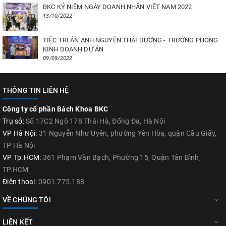
BKC KỶ NIỆM NGÀY DOANH NHÂN VIỆT NAM 2022
13/10/2022
TIỆC TRI ÂN ANH NGUYÊN THÁI DƯƠNG - TRƯỞNG PHÒNG
KINH DOANH DỰ ÁN
09/09/2022
THÔNG TIN LIÊN HỆ
Công ty cổ phần Bách Khoa BKC
Trụ sở:
Số 17C2 Ngõ 178 Thái Hà, Đống Đa, Hà Nội
VP Hà Nội:
31 Nguyễn Như Uyên, phường Yên Hòa, quận Cầu Giấy,
TP Hà Nội
VP Tp.HCM:
361 Phạm Văn Bạch, Phường 15, Quận Tân Bình,
TP.HCM
Điện thoại:
0901.775.188
VỀ CHÚNG TÔI
LIÊN KẾT