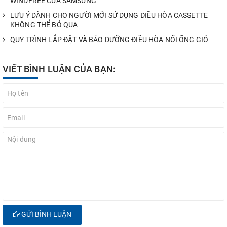
WINDFREE CỦA SAMSUNG
LƯU Ý DÀNH CHO NGƯỜI MỚI SỬ DỤNG ĐIỀU HÒA CASSETTE
KHÔNG THỂ BỎ QUA
QUY TRÌNH LẮP ĐẶT VÀ BẢO DƯỠNG ĐIỀU HÒA NỐI ỐNG GIÓ
VIẾT BÌNH LUẬN CỦA BẠN:
GỬI BÌNH LUẬN