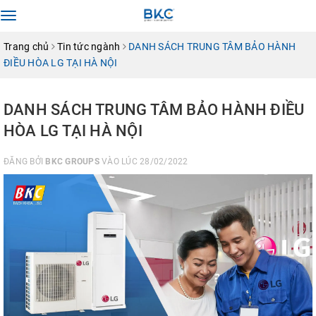
Toggle
navigation
Trang chủ
Tin tức ngành
DANH SÁCH TRUNG TÂM BẢO HÀNH
ĐIỀU HÒA LG TẠI HÀ NỘI
DANH SÁCH TRUNG TÂM BẢO HÀNH ĐIỀU
HÒA LG TẠI HÀ NỘI
ĐĂNG BỞI
BKC GROUPS
VÀO LÚC 28/02/2022