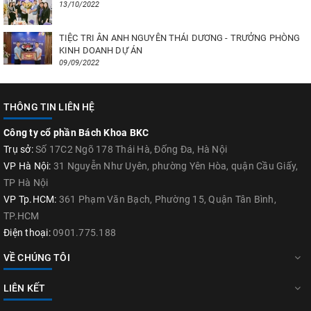
13/10/2022
TIỆC TRI ÂN ANH NGUYÊN THÁI DƯƠNG - TRƯỞNG PHÒNG
KINH DOANH DỰ ÁN
09/09/2022
THÔNG TIN LIÊN HỆ
Công ty cổ phần Bách Khoa BKC
Trụ sở:
Số 17C2 Ngõ 178 Thái Hà, Đống Đa, Hà Nội
VP Hà Nội:
31 Nguyễn Như Uyên, phường Yên Hòa, quận Cầu Giấy,
TP Hà Nội
VP Tp.HCM:
361 Phạm Văn Bạch, Phường 15, Quận Tân Bình,
TP.HCM
Điện thoại:
0901.775.188
VỀ CHÚNG TÔI
LIÊN KẾT