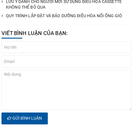
LƯU Ý DÀNH CHO NGƯỜI MỚI SỬ DỤNG ĐIỀU HÒA CASSETTE
KHÔNG THỂ BỎ QUA
QUY TRÌNH LẮP ĐẶT VÀ BẢO DƯỠNG ĐIỀU HÒA NỐI ỐNG GIÓ
VIẾT BÌNH LUẬN CỦA BẠN:
GỬI BÌNH LUẬN