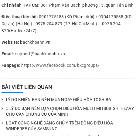
Chi nhánh TP.HCM:
361 Phạm Văn Bạch, phường 15, quận Tân Bình
Điện thoại liên hệ:
0901775188 (KD Phân phối) / 0904175538 (KD
Dự án) (Hà Nội) - 0975 204 879 (TP. Hồ Chí Minh) – 0975 204
879(Hotline 24/7)
Website:
bachkhoahn.vn
Email:
support@bachkhoahn.vn
Fanpage:
https://www.facebook.com/bkcgroups/
BÀI VIẾT LIÊN QUAN
LÝ DO KHIẾN BẠN NÊN MUA NGAY ĐIỀU HÒA TOSHIBA
5 LÝ DO BẠN NÊN LỰA CHỌN ĐIỀU HÒA MULTI MITSUBISHI HEAVY
CHO CĂN CHUNG CƯ CỦA MÌNH
LOẠT CÔNG NGHỆ ĐÁNG CHÚ Ý TRÊN DÒNG ĐIỀU HÒA
WINDFREE CỦA SAMSUNG