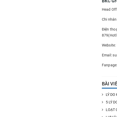
BKC Gr
Head Off
Chi nhán
Điện tho
879(Hotl
Website:
Email: 
Fanpage
BÀI VI
LÝ DO
5 LÝ 
LOẠT 