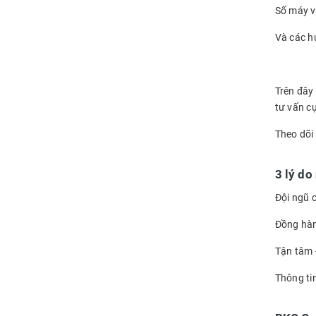
Số máy v
Và các h
Trên đây 
tư vấn c
Theo dõi
3 lý do
Đội ngũ 
Đồng hàn
Tận tâm -
Thông tin 