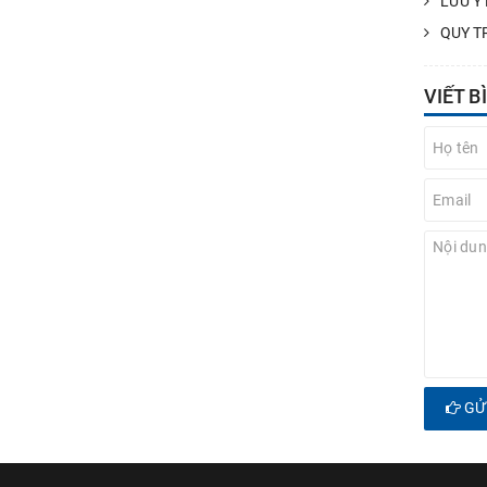
LƯU Ý
QUY T
VIẾT B
GỬI