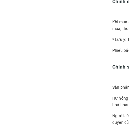
Chính 
Khi mua 
mua, thô
* Lưu ý: 
Phiếu bả
Chính 
Sản phẩm
Hư hỏng 
hoả hoạn
Người sử
quyền củ