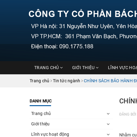
TRANG CHỦ
GIỚI THIỆU
LĨNH VỰC HO
Trang chủ
Tin tức ngành
CHÍNH SÁCH BẢO HÀNH Đ
CHÍN
DANH MỤC
Trang chủ
ĐĂNG BỞ
Giới thiệu
Lĩnh vực hoạt động
Nhằm cun