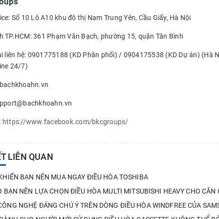
oups
ice: Số 10 Lô A10 khu đô thị Nam Trung Yên, Cầu Giấy, Hà Nội
h TP.HCM: 361 Phạm Văn Bạch, phường 15, quận Tân Bình
ại liên hệ: 0901775188 (KD Phân phối) / 0904175538 (KD Dự án) (Hà N
ine 24/7)
bachkhoahn.vn
support@bachkhoahn.vn
:
https://www.facebook.com/bkcgroups/
ẾT LIÊN QUAN
 KHIẾN BẠN NÊN MUA NGAY ĐIỀU HÒA TOSHIBA
DO BẠN NÊN LỰA CHỌN ĐIỀU HÒA MULTI MITSUBISHI HEAVY CHO CĂN
CÔNG NGHỆ ĐÁNG CHÚ Ý TRÊN DÒNG ĐIỀU HÒA WINDFREE CỦA SA