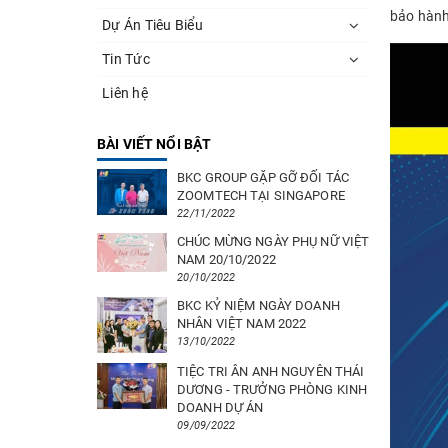
bảo hành
Dự Án Tiêu Biểu
Tin Tức
Liên hệ
BÀI VIẾT NỔI BẬT
BKC GROUP GẶP GỠ ĐỐI TÁC
ZOOMTECH TẠI SINGAPORE
22/11/2022
CHÚC MỪNG NGÀY PHỤ NỮ VIỆT
NAM 20/10/2022
20/10/2022
BKC KỶ NIỆM NGÀY DOANH
NHÂN VIỆT NAM 2022
13/10/2022
TIỆC TRI ÂN ANH NGUYÊN THÁI
DƯƠNG - TRƯỞNG PHÒNG KINH
DOANH DỰ ÁN
09/09/2022