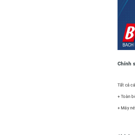
Chính 
Tất cả c
+ Toàn 
+ Máy n