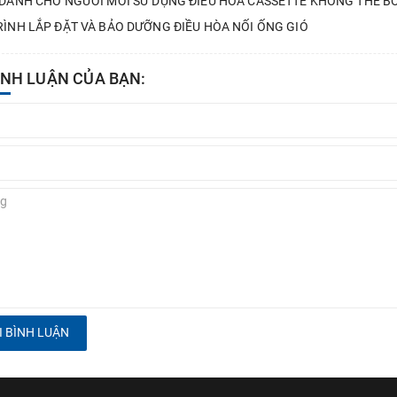
 DÀNH CHO NGƯỜI MỚI SỬ DỤNG ĐIỀU HÒA CASSETTE KHÔNG THỂ B
RÌNH LẮP ĐẶT VÀ BẢO DƯỠNG ĐIỀU HÒA NỐI ỐNG GIÓ
ÌNH LUẬN CỦA BẠN:
 BÌNH LUẬN