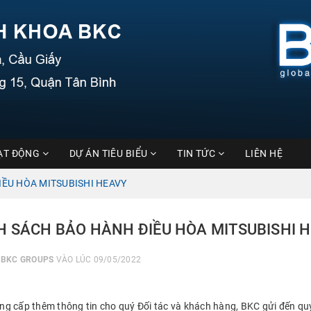
ẠT ĐỘNG
DỰ ÁN TIÊU BIỂU
TIN TỨC
LIÊN HỆ
IỀU HÒA MITSUBISHI HEAVY
H SÁCH BẢO HÀNH ĐIỀU HÒA MITSUBISHI 
I
BKC GROUPS
VÀO LÚC 09/05/2022
g cấp thêm thông tin cho quý Đối tác và khách hàng, BKC gửi đến qu