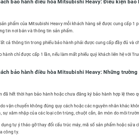
sách bảo hành điều hòa Mitsubishi Heavy: Điều kiện bảo
sản phẩm của Mitsubishi Heavy mỗi khách hàng sẽ được cung cấp 1 phi
ng tin nơi bán và thông tin sản phẩm.
Tất cả thông tin trong phiếu bảo hành phải được cung cấp đầy đủ và ch
o hành chỉ được cấp 1 lần, nếu làm mất phiếu quý khách liên hệ với T
sách bảo hành điều hòa Mitsubishi Heavy: Những trườn
 đã hết thời hạn bảo hành hoặc chưa đăng ký bảo hành hợp lệ theo q
do vận chuyển không đúng quy cách hoặc các nguyên nhân khác không p
, sự xâm nhập của các loại côn trùng, chuột cắn, ăn mòn do môi trườ
 dụng tự ý tháo gỡ thay đổi cấu trúc máy, mã số sản phẩm hoặc sửa 
a công ty.