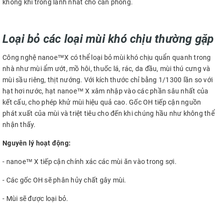
không khí trong lành nhất cho căn phòng.
Loại bỏ các loại mùi khó chịu thường gặp
Công nghệ nanoe™X có thể loại bỏ mùi khó chịu quẩn quanh trong
nhà như mùi ẩm ướt, mồ hôi, thuốc lá, rác, da đầu, mùi thú cưng và
mùi sầu riêng, thịt nướng. Với kích thước chỉ bằng 1/1300 lần so với
hạt hơi nước, hạt nanoe™ X xâm nhập vào các phần sâu nhất của
kết cấu, cho phép khử mùi hiệu quả cao. Gốc OH tiếp cận nguồn
phát xuất của mùi và triệt tiêu cho đến khi chúng hầu như không thể
nhận thấy.
Nguyên lý hoạt động:
- nanoe™ X tiếp cận chính xác các mùi ăn vào trong sợi.
- Các gốc OH sẽ phân hủy chất gây mùi.
- Mùi sẽ được loại bỏ.