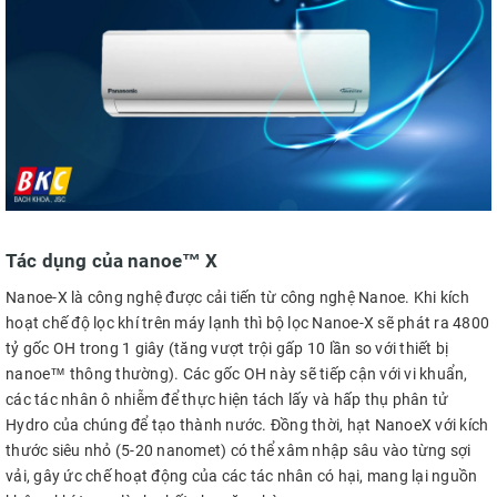
Tác dụng của nanoe™ X
Nanoe-X là công nghệ được cải tiến từ công nghệ Nanoe. Khi kích
hoạt chế độ lọc khí trên máy lạnh thì bộ lọc Nanoe-X sẽ phát ra 4800
tỷ gốc OH trong 1 giây (tăng vượt trội gấp 10 lần so với thiết bị
nanoe™ thông thường). Các gốc OH này sẽ tiếp cận với vi khuẩn,
các tác nhân ô nhiễm để thực hiện tách lấy và hấp thụ phân tử
Hydro của chúng để tạo thành nước. Đồng thời, hạt NanoeX với kích
thước siêu nhỏ (5-20 nanomet) có thể xâm nhập sâu vào từng sợi
vải, gây ức chế hoạt động của các tác nhân có hại, mang lại nguồn