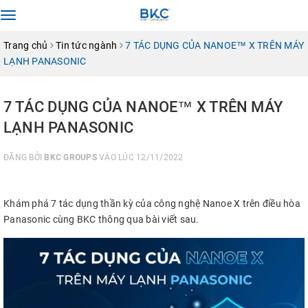
Toggle
navigation
Trang chủ
Tin tức ngành
7 TÁC DỤNG CỦA NANOE™ X TRÊN MÁY
LẠNH PANASONIC
7 TÁC DỤNG CỦA NANOE™ X TRÊN MÁY
LẠNH PANASONIC
ĐĂNG BỞI
BKC GROUPS
VÀO LÚC 12/11/2022
Khám phá 7 tác dụng thần kỳ của công nghệ Nanoe X trên điều hòa
Panasonic cùng BKC thông qua bài viết sau.