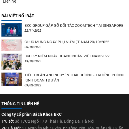
Liên hệ
BÀI VIẾT NỔI BẬT
BKC GROUP GẶP GỠ ĐỐI TÁC ZOOMTECH TẠI SINGAPORE
22/11/2022
CHÚC MỪNG NGÀY PHỤ NỮ VIỆT NAM 20/10/2022
20/10/2022
BKC KỶ NIỆM NGÀY DOANH NHÂN VIỆT NAM 2022
13/10/2022
TIỆC TRI ÂN ANH NGUYÊN THÁI DƯƠNG - TRƯỞNG PHÒNG
KINH DOANH DỰ ÁN
09/09/2022
THÔNG TIN LIÊN HỆ
Công ty cổ phần Bách Khoa BKC
Trụ sở:
Số 17C2 Ngõ 178 Thái Hà, Đống Đa, Hà Nội
VP Hà Nội:
31 Nguyễn Như Uyên, phường Yên Hòa, quận Cầu Giấy,