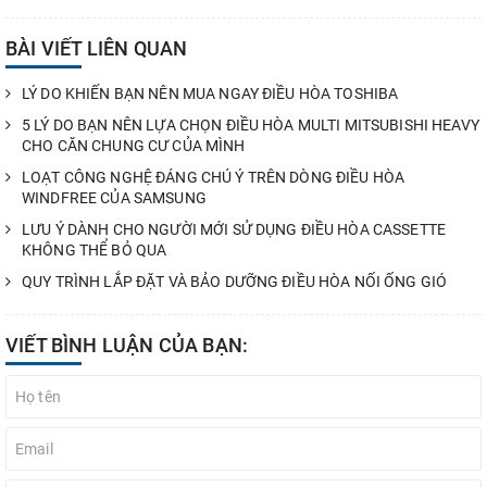
BÀI VIẾT LIÊN QUAN
LÝ DO KHIẾN BẠN NÊN MUA NGAY ĐIỀU HÒA TOSHIBA
5 LÝ DO BẠN NÊN LỰA CHỌN ĐIỀU HÒA MULTI MITSUBISHI HEAVY
CHO CĂN CHUNG CƯ CỦA MÌNH
LOẠT CÔNG NGHỆ ĐÁNG CHÚ Ý TRÊN DÒNG ĐIỀU HÒA
WINDFREE CỦA SAMSUNG
LƯU Ý DÀNH CHO NGƯỜI MỚI SỬ DỤNG ĐIỀU HÒA CASSETTE
KHÔNG THỂ BỎ QUA
QUY TRÌNH LẮP ĐẶT VÀ BẢO DƯỠNG ĐIỀU HÒA NỐI ỐNG GIÓ
VIẾT BÌNH LUẬN CỦA BẠN: