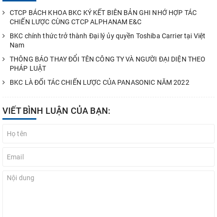
CTCP BÁCH KHOA BKC KÝ KẾT BIÊN BẢN GHI NHỚ HỢP TÁC
CHIẾN LƯỢC CÙNG CTCP ALPHANAM E&C
BKC chính thức trở thành Đại lý ủy quyền Toshiba Carrier tại Việt
Nam
THÔNG BÁO THAY ĐỔI TÊN CÔNG TY VÀ NGƯỜI ĐẠI DIỆN THEO
PHÁP LUẬT
BKC LÀ ĐỐI TÁC CHIẾN LƯỢC CỦA PANASONIC NĂM 2022
VIẾT BÌNH LUẬN CỦA BẠN: