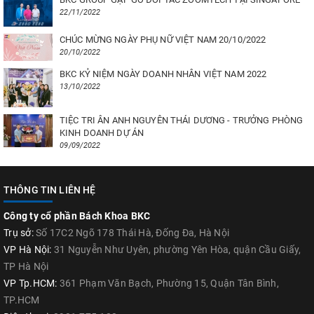
22/11/2022
CHÚC MỪNG NGÀY PHỤ NỮ VIỆT NAM 20/10/2022
20/10/2022
BKC KỶ NIỆM NGÀY DOANH NHÂN VIỆT NAM 2022
13/10/2022
TIỆC TRI ÂN ANH NGUYÊN THÁI DƯƠNG - TRƯỞNG PHÒNG
KINH DOANH DỰ ÁN
09/09/2022
THÔNG TIN LIÊN HỆ
Công ty cổ phần Bách Khoa BKC
Trụ sở:
Số 17C2 Ngõ 178 Thái Hà, Đống Đa, Hà Nội
VP Hà Nội:
31 Nguyễn Như Uyên, phường Yên Hòa, quận Cầu Giấy,
TP Hà Nội
VP Tp.HCM:
361 Phạm Văn Bạch, Phường 15, Quận Tân Bình,
TP.HCM