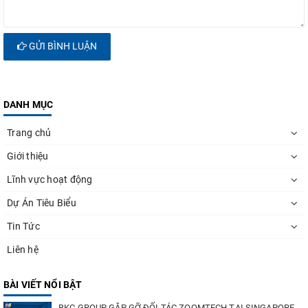
GỬI BÌNH LUẬN
DANH MỤC
Trang chủ
Giới thiệu
Lĩnh vực hoạt động
Dự Án Tiêu Biểu
Tin Tức
Liên hệ
BÀI VIẾT NỔI BẬT
BKC GROUP GẶP GỠ ĐỐI TÁC ZOOMTECH TẠI SINGAPORE