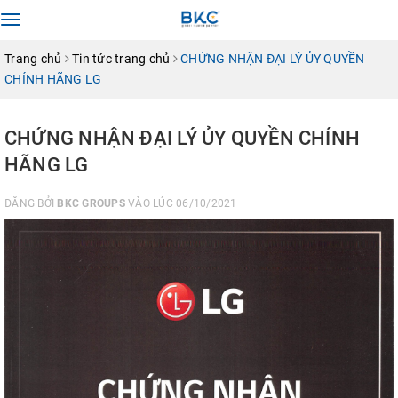
Toggle
navigation
Trang chủ
Tin tức trang chủ
CHỨNG NHẬN ĐẠI LÝ ỦY QUYỀN
CHÍNH HÃNG LG
CHỨNG NHẬN ĐẠI LÝ ỦY QUYỀN CHÍNH
HÃNG LG
ĐĂNG BỞI
BKC GROUPS
VÀO LÚC 06/10/2021