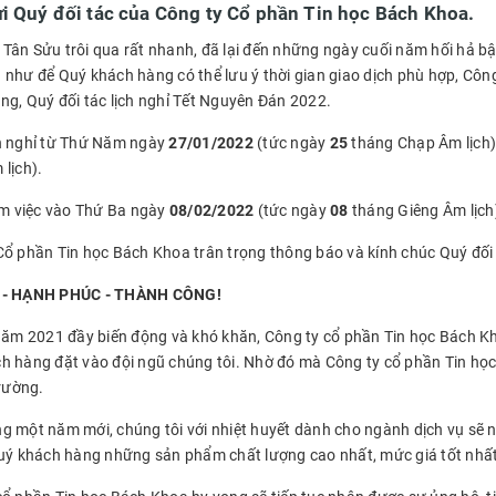
i Quý đối tác của Công ty Cổ phần Tin học Bách Khoa.
Tân Sửu trôi qua rất nhanh, đã lại đến những ngày cuối năm hối hả bậ
 như để Quý khách hàng có thể lưu ý thời gian giao dịch phù hợp, Côn
ng, Quý đối tác lịch nghỉ Tết Nguyên Đán 2022.
n nghỉ từ Thứ Năm ngày
27/01/2022
(tức ngày
25
tháng Chạp Âm lịch)
lịch).
làm việc vào Thứ Ba ngày
08/02/2022
(tức ngày
08
tháng Giêng Âm lịch
Cổ phần Tin học Bách Khoa trân trọng thông báo và kính chúc Quý đố
 - HẠNH PHÚC - THÀNH CÔNG!
 năm 2021 đầy biến động và khó khăn, Công ty cổ phần Tin học Bách K
h hàng đặt vào đội ngũ chúng tôi. Nhờ đó mà Công ty cổ phần Tin học 
trường.
g một năm mới, chúng tôi với nhiệt huyết dành cho ngành dịch vụ sẽ 
Quý khách hàng những sản phẩm chất lượng cao nhất, mức giá tốt nhất