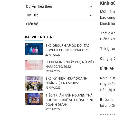
Kính gử
Dự Án Tiêu Biểu
Một năm 
Tin Tức
báo cũng
khách hà
Liên hệ
T
hời gia
BÀI VIẾT NỔI BẬT
Giêng Âm 
BKC GROUP GẶP GỠ ĐỐI TÁC
T
rở lại 
ZOOMTECH TẠI SINGAPORE
22/11/2022
C
ông ty 
CHÚC MỪNG NGÀY PHỤ NỮ VIỆT
NAM 20/10/2022
BÌNH AN
20/10/2022
N
hìn lại
BKC KỶ NIỆM NGÀY DOANH
NHÂN VIỆT NAM 2022
Quý khác
13/10/2022
trên thị 
TIỆC TRI ÂN ANH NGUYÊN THÁI
B
ước san
DƯƠNG - TRƯỞNG PHÒNG KINH
DOANH DỰ ÁN
lại cho 
09/09/2022