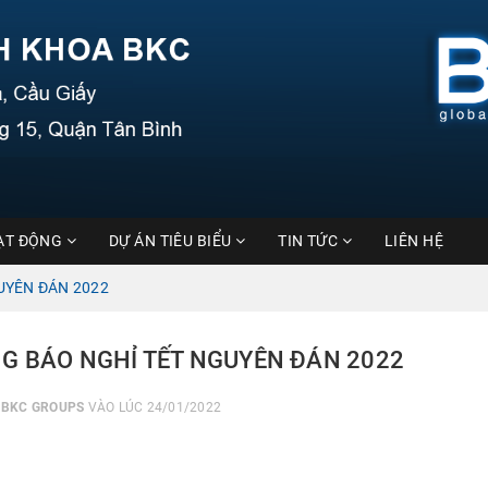
ẠT ĐỘNG
DỰ ÁN TIÊU BIỂU
TIN TỨC
LIÊN HỆ
UYÊN ĐÁN 2022
G BÁO NGHỈ TẾT NGUYÊN ĐÁN 2022
I
BKC GROUPS
VÀO LÚC 24/01/2022