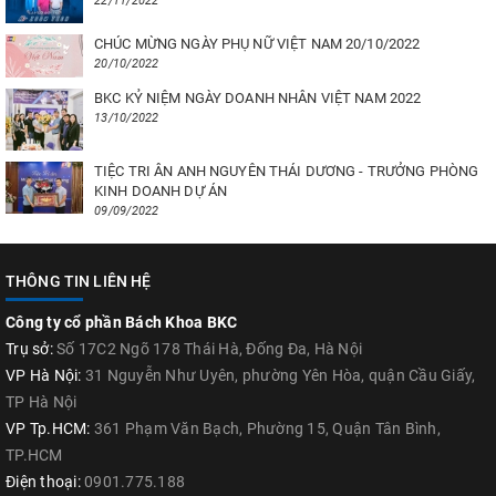
22/11/2022
CHÚC MỪNG NGÀY PHỤ NỮ VIỆT NAM 20/10/2022
20/10/2022
BKC KỶ NIỆM NGÀY DOANH NHÂN VIỆT NAM 2022
13/10/2022
TIỆC TRI ÂN ANH NGUYÊN THÁI DƯƠNG - TRƯỞNG PHÒNG
KINH DOANH DỰ ÁN
09/09/2022
THÔNG TIN LIÊN HỆ
Công ty cổ phần Bách Khoa BKC
Trụ sở:
Số 17C2 Ngõ 178 Thái Hà, Đống Đa, Hà Nội
VP Hà Nội:
31 Nguyễn Như Uyên, phường Yên Hòa, quận Cầu Giấy,
TP Hà Nội
VP Tp.HCM:
361 Phạm Văn Bạch, Phường 15, Quận Tân Bình,
TP.HCM
Điện thoại:
0901.775.188