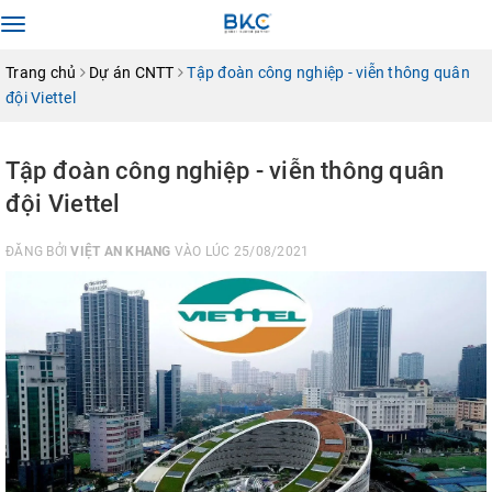
Toggle
navigation
Trang chủ
Dự án CNTT
Tập đoàn công nghiệp - viễn thông quân
đội Viettel
Tập đoàn công nghiệp - viễn thông quân
đội Viettel
ĐĂNG BỞI
VIỆT AN KHANG
VÀO LÚC 25/08/2021