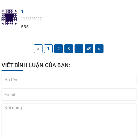
1
11/12/2022
555
«
1
2
3
...
49
»
VIẾT BÌNH LUẬN CỦA BẠN: