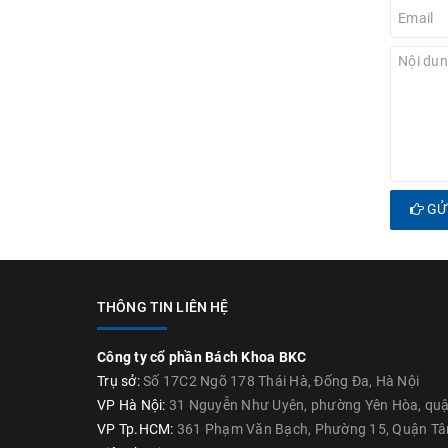
GỬI
THÔNG TIN LIÊN HỆ
Công ty cổ phần Bách Khoa BKC
Trụ sở:
Số 17C2 Ngõ 178 Thái Hà, Đống Đa, Hà Nội
VP Hà Nội:
31 Nguyễn Như Uyên, phường Yên Hòa, quận
VP Tp.HCM:
361 Phạm Văn Bạch, Phường 15, Quận Tâ