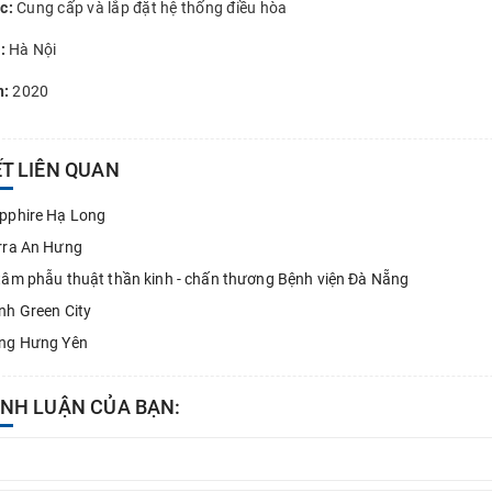
c:
Cung cấp và lắp đặt hệ thống điều hòa
:
Hà Nội
n:
2020
ẾT LIÊN QUAN
pphire Hạ Long
rra An Hưng
tâm phẫu thuật thần kinh - chấn thương Bệnh viện Đà Nẵng
nh Green City
àng Hưng Yên
ÌNH LUẬN CỦA BẠN: