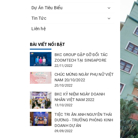
Dự Án Tiêu Biểu
Tin Tức
Liên hệ
BÀI VIẾT NỔI BẬT
BKC GROUP GẶP GỠ ĐỐI TÁC
ZOOMTECH TẠI SINGAPORE
22/11/2022
CHÚC MỪNG NGÀY PHỤ NỮ VIỆT
NAM 20/10/2022
20/10/2022
BKC KỶ NIỆM NGÀY DOANH
NHÂN VIỆT NAM 2022
13/10/2022
TIỆC TRI ÂN ANH NGUYÊN THÁI
DƯƠNG - TRƯỞNG PHÒNG KINH
DOANH DỰ ÁN
09/09/2022