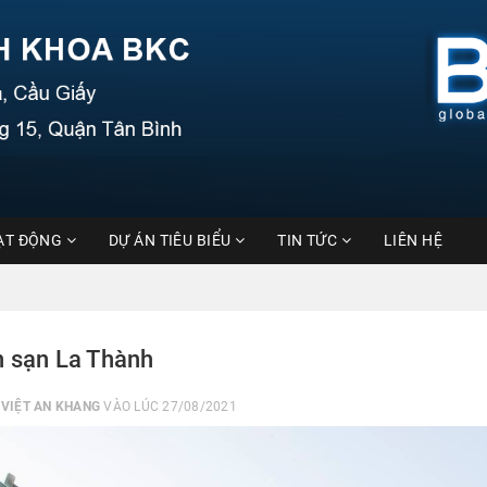
ẠT ĐỘNG
DỰ ÁN TIÊU BIỂU
TIN TỨC
LIÊN HỆ
 sạn La Thành
I
VIỆT AN KHANG
VÀO LÚC 27/08/2021