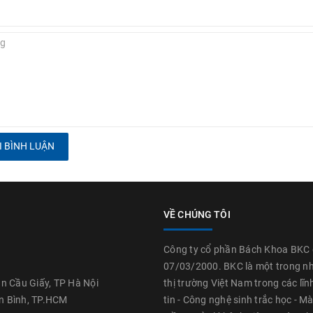
 BÌNH LUẬN
VỀ CHÚNG TÔI
Công ty cổ phần Bách Khoa BKC 
07/03/2000. BKC là một trong n
 Cầu Giấy, TP Hà Nội
thị trường Việt Nam trong các lĩ
n Bình, TP.HCM
tin - Công nghệ sinh trắc học - Mà