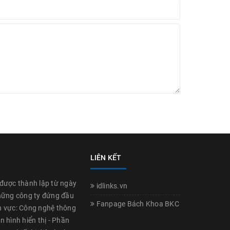
LIÊN KẾT
được thành lập từ ngày
idlinks.vn
hững công ty đứng đầu
Fanpage Bách Khoa BKC
nh vực: Công nghệ thông
n hình hiển thị - Phần