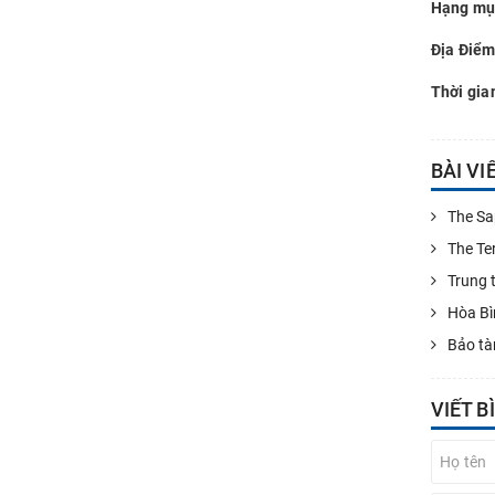
Hạng mụ
Địa Điểm
Thời gia
BÀI VI
The Sa
The Te
Trung 
Hòa Bì
Bảo t
VIẾT B